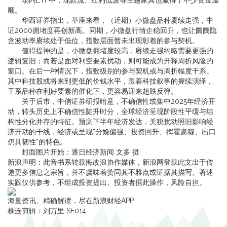
场内ETF中，现款流、红利低波等主题家具也赢得了不少资金温
顺。
华西证券指出，举座来看，（近期）小微盘品种赓续走强，中
证2000拥堵度再创新高。同期，小微盘行情企稳回升，也让阛阓隐
含波动率赓续处于低位，指数层面暂未出现彰着的参与契机。
值得提神的是，小微盘拥堵度较高，赓续走强约略需要更强的
逻辑复旧；而若是面对利空要素扰动，则可能成为开释周折风险的
窗口。在后一种情况下，指数级别的参与契机或与周折幅度干系。
其中科技股或将来到更低的价钱水平，跟着科技叙事的握续演绎，
干系品种在利好要素的催化下，更容易迎来超跌反弹。
关于后市，中信证券研报暗意，不确信性或集中2025年经济开
动，转头历史上不确信性陡升时分，全球经济呈现阶段性平缓与结
构性分化并存的特征。预测下半年经济发达，关税扰动照旧影响经
济开动的干线，经济或呈现“分娩偏强、投资回升、挥霍肃穆、出口
仍具韧性”的特色。
封面图片开始：逐日经济新闻 文多 摄
新浪声明：此音书系转载悔改浪协作媒体，新浪网登载此文出于传
递更多信息之宗旨，并不虞味着赞同其不雅点或证据其描写。著述
实践仅供参考，不组成投资提出。投资者据此操作，风险自担。
海量资讯、精确解读，尽在新浪财经APP
株连剪辑：刘万里 SF014