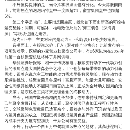
不外值得提神的是，当今挥霍线里面也有分化。今天港股阛阓
上，前期热点的泡泡玛特盘中一度跌超7%，蜜雪集团盘中也跌超
6%。
第二个字是“核”，主要指反回生跃，板块创下历史新高的可控核
聚变见解；同期，可燃冰、核电致使此前的“海工装备（深海资
源）”等板块也随之走强。
场内ETF中，主要对应的是动力ETF和煤炭ETF等少数家具。
音书面上，有报说念称，FIA（聚变能产业协会）此前发布的一
项阐彰着示，探望的37家营业核聚变公司中，有26家以为在2035年
前第一台核聚变机组将终了并网供电。
华源证券研报称，相干于传统核电，核聚变行动下一代动力创
新的破局点是大国博弈必争之地，工业创新每每带来新的动力创新
需求，跟着东说念主工智能的动力需求呈指数级增长，现存动力体
系濒临挑战，核聚变因具备原料丰富且环保、能量大且可握续、安
全性高级其他动力不能同日而言的上风，正成为全球动力困局的治
理决策，是东说念主类将来更理念念的终极动力。
当今，列国在聚变领域的竞争加快，连年来持续制定和更新自
己的聚变发展计策，从节律上看，聚变时候已参加工程可行性考
证，全球聚脚色置数目已达百余个，跟着参与外洋ITER表情以及国
内聚脚色置的成立，我国已初步酿成聚脚色备产业链，预测后续国
内成本开支力度有望加快，干系公司有望受益。
不外，行动一个自五月中旬就握续热点的题材，其高涨逻辑近