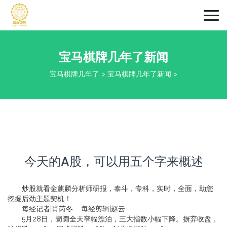
Togg
navi
宝马棋牌几年了新闻
宝马棋牌几年了
>
宝马棋牌几年了新闻
>
今天的A股，可以用五个字来概述
炒股就看金麒麟分析师研报，泰斗，专科，实时，全面，助您
挖掘后劲主题契机！
每经记者|肖芮冬 每经剪辑|赵云
5月28日，阛阓全天窄幅漂泊，三大指数小幅下降。摒弃收盘，