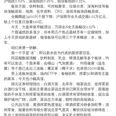
沪指跌0.02%，深成指跌0.26%，创业板指跌0.31%。
板块方面，饮料制造、可控核聚变、垃圾分类、深海科技等板
块涨幅居前，电商、化学原料、CRO、造纸等板块跌幅居前。
全阛阓超3400只个股下降。沪深两市全天成交额1.01万亿元，
较上个往复日放量110亿。
今天，大盘举座窄幅漂泊，万得全A全天振幅仅0.57%；
个股诚然跌多涨少，但本周几个热点题材齐有一定握续性，加
上今天异动的新题材，领涨板块可以用三个字来概述：水、核、
车。
咱们来逐一拆解。
第一个字是“水”，即以新水饮为代表的新挥霍宗旨。
同花顺数据清醒，饮料制造、乳业、啤酒见解等多个板块，均
有可以发达。个股来看，会稽山（气泡黄酒）、均瑶健康（益生
菌）等个股已走出三连板；餍足家（椰子水）也录得20cm首板。
受上述板块提振，场内ETF中，食物饮料、挥霍50和酒等主题
的家具，今天也小幅高涨。
国元证券研报指出，白酒方面，去库存、稳渠说念、促挥霍是
白酒行业干线，面前主要酒企渠说念库存已降至合理水平，跟着政
策的不休发力和挥霍场景的改善，白酒需求有望和睦收复，提出温
顺护城河广阔，品牌、渠说念力卓越，韧性强的高端酒企。
公共品方面，黄酒挥霍热度渐起；啤酒挥霍冷静参加旺季；清
闲零食、能量饮料等细分赛说念景气度高；餐饮供应链冷静缔造；
乳业上游供给端原奶价钱底部企稳，龙头乳企韧性较强。