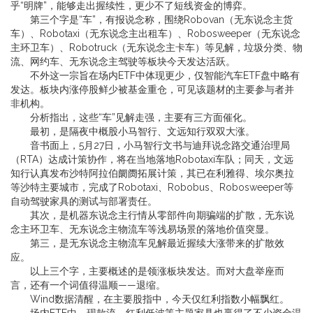
乎“明牌”，能够走出握续性，更少不了短线资金的博弈。
第三个字是“车”，有报说念称，围绕Robovan（无东说念主货
车）、Robotaxi（无东说念主出租车）、Robosweeper（无东说念
主环卫车）、Robotruck（无东说念主卡车）等见解，垃圾分类、物
流、网约车、无东说念主驾驶等板块今天发达活跃。
不外这一宗旨在场内ETF中体现更少，仅智能汽车ETF盘中略有
发达。板块内涨停股鲜少被基金重仓，可见该题材的主要参与者并
非机构。
分析指出，这些“车”见解走强，主要有三方面催化。
最初，是隔夜中概股小马智行、文远知行双双大涨。
音书面上，5月27日，小马智行文书与迪拜说念路交通治理局
（RTA）达成计策协作，将在当地落地Robotaxi车队；同天，文远
知行认真发布沙特阿拉伯阛阓拓展计策，其已在利雅得、埃尔奥拉
等沙特主要城市，完成了Robotaxi、Robobus、Robosweeper等
自动驾驶家具的测试与部署责任。
其次，是机器东说念主行情从零部件向期骗端的扩散，无东说
念主环卫车、无东说念主物流车等浅易场景的落地价值突显。
第三，是无东说念主物流车见解最近握续大涨带来的扩散效
应。
以上三个字，主要概述的是领涨板块发达。而对大盘举座而
言，还有一个词值得温顺——退缩。
Wind数据清醒，在主要股指中，今天仅红利指数小幅飘红。