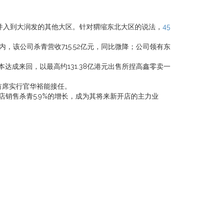
并入到大润发的其他大区。针对猬缩东北大区的说法，
45
内，该公司杀青营收715.52亿元，同比微降；公司领有东
达成来回，以最高约131.38亿港元出售所捏高鑫零卖一
席实行官华裕能接任。
店销售杀青5.9%的增长，成为其将来新开店的主力业