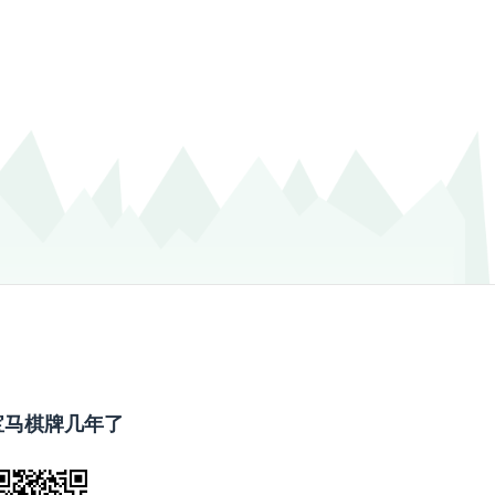
宝马棋牌几年了