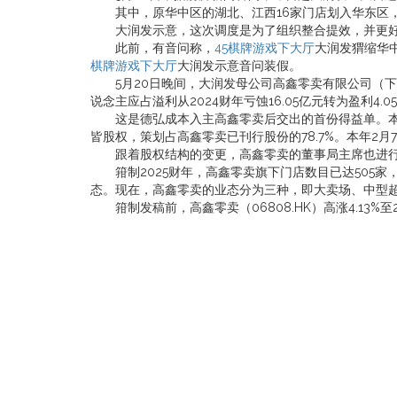
其中，原华中区的湖北、江西16家门店划入华东区，
大润发示意，这次调度是为了组织整合提效，并更好
此前，有音问称，
45棋牌游戏下大厅
大润发猬缩华
棋牌游戏下大厅
大润发示意音问装假。
5月20日晚间，大润发母公司高鑫零卖有限公司（下称“高
说念主应占溢利从2024财年亏蚀16.05亿元转为盈利4.0
这是德弘成本入主高鑫零卖后交出的首份得益单。本年1月
皆股权，策划占高鑫零卖已刊行股份的78.7%。本年2
跟着股权结构的变更，高鑫零卖的董事局主席也进行
箝制2025财年，高鑫零卖旗下门店数目已达505家，诡
态。现在，高鑫零卖的业态分为三种，即大卖场、中型超市
箝制发稿前，高鑫零卖（06808.HK）高涨4.13%至2