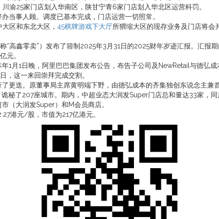
川渝25家门店划入华南区，陕甘宁青6家门店划入华北区运营科罚。
办当事人顾。调度已基本完成，门店运营一切照常。
中大区和东北大区，
45棋牌游戏下大厅
所猬缩大区的现存业务及门店将会
鑫零卖”）发布了箝制2025年3月31日的2025财年岁迹汇报。汇报期
5亿元。
1日晚，阿里巴巴集团发布公告，布告子公司及NewRetail与德弘成本
月7日，这一来回崇拜完成交割。
了更迭。原董事局主席黄明端下野，由德弘成本的齐集独创东说念主兼首
秘了207座城市。期内，中超业态大润发Super门店总和量达33家，同
（大润发Super）和M会员商店。
.27港元/股，市值为217亿港元。